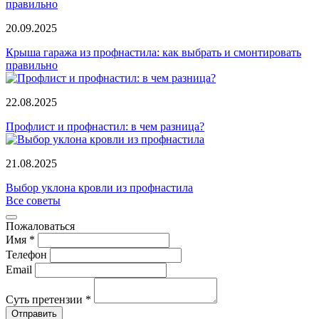
20.09.2025
Крыша гаража из профнастила: как выбрать и смонтировать
правильно
22.08.2025
Профлист и профнастил: в чем разница?
21.08.2025
Выбор уклона кровли из профнастила
Все советы
Пожаловаться
Имя *
Телефон
Email
Суть претензии *
Отправить