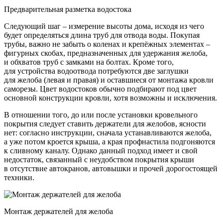
Предварительная разметка водостока
Следующий шаг – измерение высоты дома, исходя из чего
будет определяться длина труб для отвода воды. Покупая
трубы, важно не забыть о коленах и крепёжных элементах –
фигурных скобах, предназначенных для удержания желоба,
и обхватов труб с замками на болтах. Кроме того,
для устройства водоотвода потребуются две заглушки
для желоба
(левая
и правая) и оставшиеся от монтажа кровли
саморезы. Цвет водостоков обычно подбирают под цвет
основной конструкции кровли, хотя возможны и исключения.
В отношении того, до или после установки кровельного
покрытия следует ставить держатели для желобов, ясности
нет: согласно инструкции, сначала устанавливаются желоба,
а уже потом кроется крыша, а края профнастила подгоняются
к сливному каналу. Однако данный подход имеет и свой
недостаток, связанный с неудобством покрытия крыши
в отсутствие автокранов, автовышки и прочей дорогостоящей
техники.
Монтаж держателей для желоба