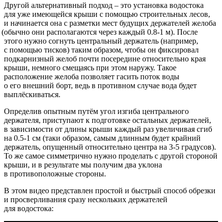
Другой альтернативный подход – это установка водостока
для уже имеющейся крыши с помощью строительных лесов,
и начинается она с разметки мест будущих держателей желоба
(обычно
они располагаются через каждый 0.8-1 м). После
этого нужно согнуть центральный держатель
(например
,
с помощью тисков) таким образом, чтобы он фиксировал
подкарнизный желоб почти посередине относительно края
крыши, немного смещаясь при этом наружу. Такое
расположение желоба позволяет гасить поток воды
о его внешний борт, ведь в противном случае вода будет
выплёскиваться.
Определив опытным путём угол изгиба центрального
держателя, приступают к подготовке остальных держателей,
в зависимости от длины крыши каждый раз увеличивая сгиб
на 0.5-1 см
(таки
образом, самым длинным будет крайний
держатель, опущенный относительно центра на 3-5 градусов).
То же самое симметрично нужно проделать с другой стороной
крыши, и в результате мы получим два уклона
в противоположные стороны.
В этом видео представлен простой и быстрый способ обрезки
и просверливания сразу нескольких держателей
для водостока: