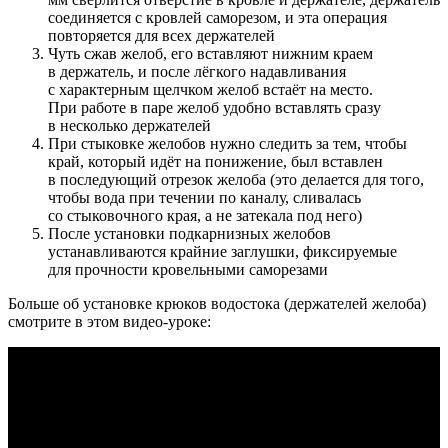
соединяется с кровлей саморезом, и эта операция
повторяется для всех держателей
Чуть сжав желоб, его вставляют нижним краем
в держатель, и после лёгкого надавливания
с характерным щелчком желоб встаёт на место.
При работе в паре желоб удобно вставлять сразу
в несколько держателей
При стыковке желобов нужно следить за тем, чтобы
край, который идёт на понижение, был вставлен
в последующий отрезок желоба
(это
делается для того,
чтобы вода при течении по каналу, сливалась
со стыковочного края, а не затекала под него)
После установки подкарнизных желобов
устанавливаются крайние заглушки, фиксируемые
для прочности кровельными саморезами
Больше об установке крюков водостока
(держателей
желоба)
смотрите в этом видео-уроке: