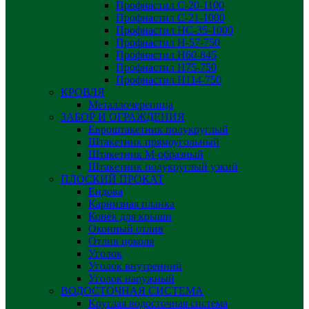
Профнастил С-20-1100
Профнастил С-21-1000
Профнастил НС-35-1000
Профнастил H-57-750
Профнастил Н60-845
Профнастил Н75-750
Профнастил Н114-750
КРОВЛЯ
Металлочерепица
ЗАБОР И ОГРАЖДЕНИЯ
Евроштакетник полукруглый
Штакетник прямоугольный
Штакетник М-образный
Штакетник полукруглый узкий
ПЛОСКИЙ ПРОКАТ
Ендова
Карнизная планка
Конёк для крыши
Оконный отлив
Отлив цоколя
Уголок
Уголок внутренний
Уголок наружный
ВОДОСТОЧНАЯ СИСТЕМА
Круглая водосточная система