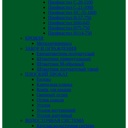
Профнастил С-20-1100
Профнастил С-21-1000
Профнастил НС-35-1000
Профнастил H-57-750
Профнастил Н60-845
Профнастил Н75-750
Профнастил Н114-750
КРОВЛЯ
Металлочерепица
ЗАБОР И ОГРАЖДЕНИЯ
Евроштакетник полукруглый
Штакетник прямоугольный
Штакетник М-образный
Штакетник полукруглый узкий
ПЛОСКИЙ ПРОКАТ
Ендова
Карнизная планка
Конёк для крыши
Оконный отлив
Отлив цоколя
Уголок
Уголок внутренний
Уголок наружный
ВОДОСТОЧНАЯ СИСТЕМА
Круглая водосточная система