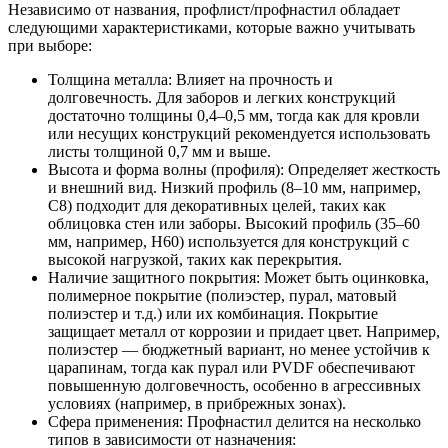
Независимо от названия, профлист/профнастил обладает
следующими характеристиками, которые важно учитывать
при выборе:
Толщина металла: Влияет на прочность и
долговечность. Для заборов и легких конструкций
достаточно толщины 0,4–0,5 мм, тогда как для кровли
или несущих конструкций рекомендуется использовать
листы толщиной 0,7 мм и выше.
Высота и форма волны (профиля): Определяет жесткость
и внешний вид. Низкий профиль (8–10 мм, например,
С8) подходит для декоративных целей, таких как
облицовка стен или заборы. Высокий профиль (35–60
мм, например, Н60) используется для конструкций с
высокой нагрузкой, таких как перекрытия.
Наличие защитного покрытия: Может быть оцинковка,
полимерное покрытие (полиэстер, пурал, матовый
полиэстер и т.д.) или их комбинация. Покрытие
защищает металл от коррозии и придает цвет. Например,
полиэстер — бюджетный вариант, но менее устойчив к
царапинам, тогда как пурал или PVDF обеспечивают
повышенную долговечность, особенно в агрессивных
условиях (например, в прибрежных зонах).
Сфера применения: Профнастил делится на несколько
типов в зависимости от назначения: