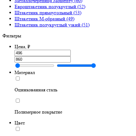
Металлочерепица Monterrey
(60)
Евроштакетник полукруглый
(52)
Штакетник прямоугольный
(53)
Штакетник М-образный
(49)
Штакетник полукруглый узкий
(51)
Фильтры
Цена, ₽
Материал
Оцинкованная сталь
Полимерное покрытие
Цвет