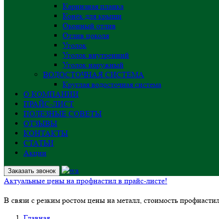
Карнизная планка
Конёк для крыши
Оконный отлив
Отлив цоколя
Уголок
Уголок внутренний
Уголок наружный
ВОДОСТОЧНАЯ СИСТЕМА
Круглая водосточная система
О КОМПАНИИ
ПРАЙС-ЛИСТ
ПОЛЕЗНЫЕ СОВЕТЫ
ОТЗЫВЫ
КОНТАКТЫ
СТАТЬИ
Акции
Заказать звонок
Актуальные цены на профнастил в прайс-листе!
В связи с резким ростом цены на металл, стоимость профнасти
Главная