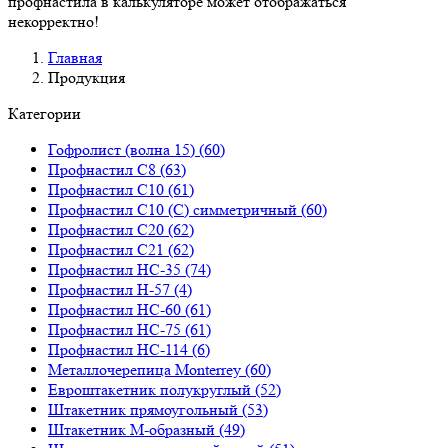
профнастила в калькуляторе может отображаться
некорректно!
Главная
Продукция
Категории
Гофролист (волна 15)
(60)
Профнастил С8
(63)
Профнастил С10
(61)
Профнастил С10 (С) симметричный
(60)
Профнастил С20
(62)
Профнастил С21
(62)
Профнастил НС-35
(74)
Профнастил Н-57
(4)
Профнастил НС-60
(61)
Профнастил НС-75
(61)
Профнастил НС-114
(6)
Металлочерепица Monterrey
(60)
Евроштакетник полукруглый
(52)
Штакетник прямоугольный
(53)
Штакетник М-образный
(49)