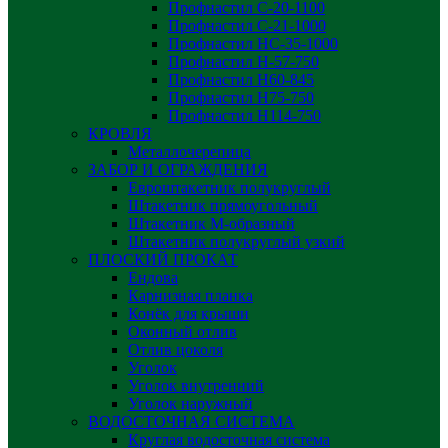
Профнастил С-20-1100
Профнастил С-21-1000
Профнастил НС-35-1000
Профнастил H-57-750
Профнастил Н60-845
Профнастил Н75-750
Профнастил Н114-750
КРОВЛЯ
Металлочерепица
ЗАБОР И ОГРАЖДЕНИЯ
Евроштакетник полукруглый
Штакетник прямоугольный
Штакетник М-образный
Штакетник полукруглый узкий
ПЛОСКИЙ ПРОКАТ
Ендова
Карнизная планка
Конёк для крыши
Оконный отлив
Отлив цоколя
Уголок
Уголок внутренний
Уголок наружный
ВОДОСТОЧНАЯ СИСТЕМА
Круглая водосточная система