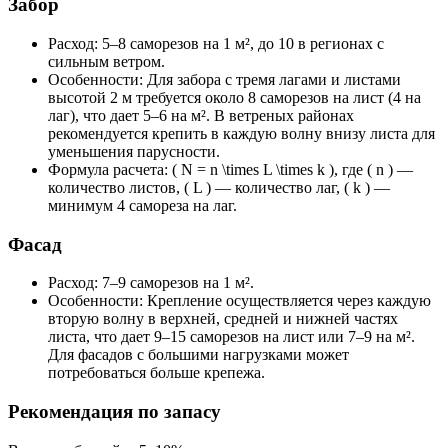
Забор
Расход: 5–8 саморезов на 1 м², до 10 в регионах с
сильным ветром.
Особенности: Для забора с тремя лагами и листами
высотой 2 м требуется около 8 саморезов на лист (4 на
лаг), что дает 5–6 на м². В ветреных районах
рекомендуется крепить в каждую волну внизу листа для
уменьшения парусности.
Формула расчета: ( N = n \times L \times k ), где ( n ) —
количество листов, ( L ) — количество лаг, ( k ) —
минимум 4 самореза на лаг.
Фасад
Расход: 7–9 саморезов на 1 м².
Особенности: Крепление осуществляется через каждую
вторую волну в верхней, средней и нижней частях
листа, что дает 9–15 саморезов на лист или 7–9 на м².
Для фасадов с большими нагрузками может
потребоваться больше крепежа.
Рекомендация по запасу