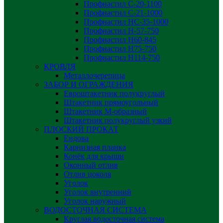
Профнастил С-20-1100
Профнастил С-21-1000
Профнастил НС-35-1000
Профнастил H-57-750
Профнастил Н60-845
Профнастил Н75-750
Профнастил Н114-750
КРОВЛЯ
Металлочерепица
ЗАБОР И ОГРАЖДЕНИЯ
Евроштакетник полукруглый
Штакетник прямоугольный
Штакетник М-образный
Штакетник полукруглый узкий
ПЛОСКИЙ ПРОКАТ
Ендова
Карнизная планка
Конёк для крыши
Оконный отлив
Отлив цоколя
Уголок
Уголок внутренний
Уголок наружный
ВОДОСТОЧНАЯ СИСТЕМА
Круглая водосточная система