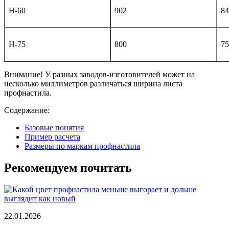
Н-60
902
84
Н-75
800
75
Внимание! У разных заводов-изготовителей может на
несколько миллиметров различаться ширина листа
профнастила.
Содержание:
Базовые понятия
Пример расчета
Размеры по маркам профнастила
Рекомендуем почитать
22.01.2026