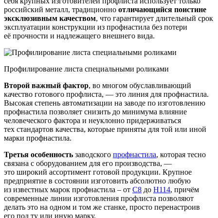
себя крупных изготовителей профлиста использует только
российский металл, традиционно
отличающийся поистине
эксклюзивным качеством
, что гарантирует длительный срок
эксплуатации конструкции из профнастила без потери
её прочности и надлежащего внешнего вида.
Профилирование листа специальными роликами
Второй важный фактор
, во многом обуславливающий
качество готового профлиста, — это линия для профнастила.
Высокая степень автоматизации на заводе по изготовлению
профнастила позволяет снизить до минимума влияние
человеческого фактора и неуклонно придерживаться
тех стандартов качества, которые приняты для той или иной
марки профнастила.
Третья особенность
заводского
профнастила
, которая тесно
связана с оборудованием для его производства, —
это широкий ассортимент готовой продукции. Крупное
предприятие в состоянии изготовить абсолютно любую
из известных марок профнастила – от
С8
до
Н114
, причём
современные линии изготовления профлиста позволяют
делать это на одном и том же станке, просто перенастроив
его под ту или иную марку.