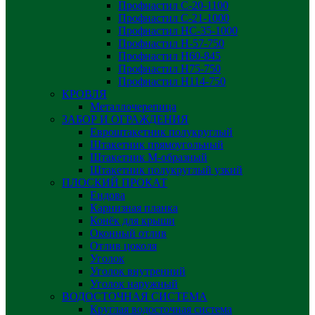
Профнастил С-20-1100
Профнастил С-21-1000
Профнастил НС-35-1000
Профнастил H-57-750
Профнастил Н60-845
Профнастил Н75-750
Профнастил Н114-750
КРОВЛЯ
Металлочерепица
ЗАБОР И ОГРАЖДЕНИЯ
Евроштакетник полукруглый
Штакетник прямоугольный
Штакетник М-образный
Штакетник полукруглый узкий
ПЛОСКИЙ ПРОКАТ
Ендова
Карнизная планка
Конёк для крыши
Оконный отлив
Отлив цоколя
Уголок
Уголок внутренний
Уголок наружный
ВОДОСТОЧНАЯ СИСТЕМА
Круглая водосточная система