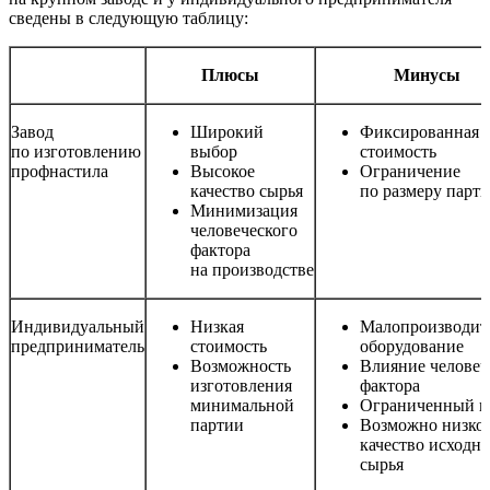
сведены в следующую таблицу:
Плюсы
Минусы
Завод
Широкий
Фиксированная
по изготовлению
выбор
стоимость
профнастила
Высокое
Ограничение
качество сырья
по размеру парт
Минимизация
человеческого
фактора
на производстве
Индивидуальный
Низкая
Малопроизводит
предприниматель
стоимость
оборудование
Возможность
Влияние человеч
изготовления
фактора
минимальной
Ограниченный в
партии
Возможно низко
качество исходн
сырья