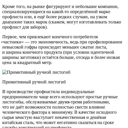
Кроме того, на рынке фигурируют и небольшие компании,
специализирующиеся на какой-то определённой марке
профлиста или, в ещё более редких случаях, на узком
диапазоне таких марок
(скажем
, могут изготавливать только
профлист для заборов).
Первое, чем привлекают конечного потребителя
«частники
» — это экономичность, ведь при профилировании
невысокой гофры происходит меньшее сжатие листа,
и ширина конечного продукта
(при
условии идентичной
ширины заготовки) остаётся больше, отсюда и более низкая
цена за квадратный метр.
Примитивный ручной листогиб
В производстве профнастила индивидуальные
предприниматели чаще всего используют простые ручные
листогибы, обслуживаемые двумя-тремя работниками,
что не даёт возможности полностью свести влияние
человеческого фактора к минимуму. В качестве исходного
сырья зачастую выступает некачественная и дешёвая
китайская сталь, что может негативно сказаться на сроке
службы конструкций из профлиста.