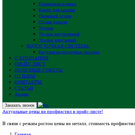
Карнизная планка
Конёк для крыши
Оконный отлив
Отлив цоколя
Уголок
Уголок внутренний
Уголок наружный
ВОДОСТОЧНАЯ СИСТЕМА
Круглая водосточная система
О КОМПАНИИ
ПРАЙС-ЛИСТ
ПОЛЕЗНЫЕ СОВЕТЫ
ОТЗЫВЫ
КОНТАКТЫ
СТАТЬИ
Акции
Заказать звонок
Актуальные цены на профнастил в прайс-листе!
В связи с резким ростом цены на металл, стоимость профнасти
Главная