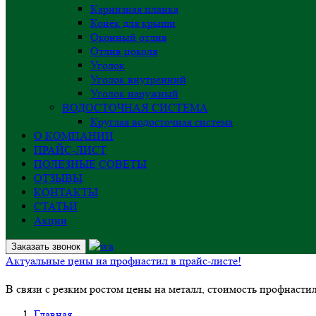
Карнизная планка
Конёк для крыши
Оконный отлив
Отлив цоколя
Уголок
Уголок внутренний
Уголок наружный
ВОДОСТОЧНАЯ СИСТЕМА
Круглая водосточная система
О КОМПАНИИ
ПРАЙС-ЛИСТ
ПОЛЕЗНЫЕ СОВЕТЫ
ОТЗЫВЫ
КОНТАКТЫ
СТАТЬИ
Акции
Заказать звонок
Актуальные цены на профнастил в прайс-листе!
В связи с резким ростом цены на металл, стоимость профнасти
Главная