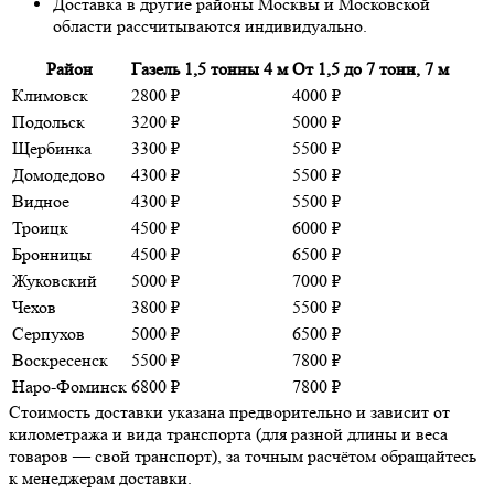
Доставка в другие районы Москвы и Московской
области рассчитываются индивидуально.
Район
Газель 1,5 тонны 4 м
От 1,5 до 7 тонн, 7 м
Климовск
2800 ₽
4000 ₽
Подольск
3200 ₽
5000 ₽
Щербинка
3300 ₽
5500 ₽
Домодедово
4300 ₽
5500 ₽
Видное
4300 ₽
5500 ₽
Троицк
4500 ₽
6000 ₽
Бронницы
4500 ₽
6500 ₽
Жуковский
5000 ₽
7000 ₽
Чехов
3800 ₽
5500 ₽
Серпухов
5000 ₽
6500 ₽
Воскресенск
5500 ₽
7800 ₽
Наро-Фоминск
6800 ₽
7800 ₽
Стоимость доставки указана предворительно и зависит от
километража и вида транспорта (для разной длины и веса
товаров — свой транспорт), за точным расчётом обращайтесь
к менеджерам доставки.