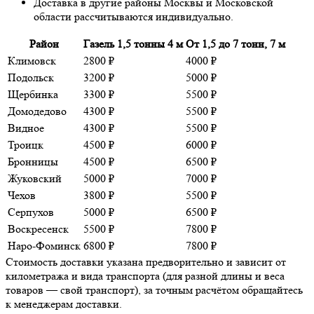
Доставка в другие районы Москвы и Московской
области рассчитываются индивидуально.
Район
Газель 1,5 тонны 4 м
От 1,5 до 7 тонн, 7 м
Климовск
2800 ₽
4000 ₽
Подольск
3200 ₽
5000 ₽
Щербинка
3300 ₽
5500 ₽
Домодедово
4300 ₽
5500 ₽
Видное
4300 ₽
5500 ₽
Троицк
4500 ₽
6000 ₽
Бронницы
4500 ₽
6500 ₽
Жуковский
5000 ₽
7000 ₽
Чехов
3800 ₽
5500 ₽
Серпухов
5000 ₽
6500 ₽
Воскресенск
5500 ₽
7800 ₽
Наро-Фоминск
6800 ₽
7800 ₽
Стоимость доставки указана предворительно и зависит от
километража и вида транспорта (для разной длины и веса
товаров — свой транспорт), за точным расчётом обращайтесь
к менеджерам доставки.