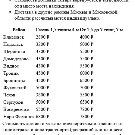
от вашего места нахождения.
Доставка в другие районы Москвы и Московской
области рассчитываются индивидуально.
Район
Газель 1,5 тонны 4 м
От 1,5 до 7 тонн, 7 м
Климовск
2800 ₽
4000 ₽
Подольск
3200 ₽
5000 ₽
Щербинка
3300 ₽
5500 ₽
Домодедово
4300 ₽
5500 ₽
Видное
4300 ₽
5500 ₽
Троицк
4500 ₽
6000 ₽
Бронницы
4500 ₽
6500 ₽
Жуковский
5000 ₽
7000 ₽
Чехов
3800 ₽
5500 ₽
Серпухов
5000 ₽
6500 ₽
Воскресенск
5500 ₽
7800 ₽
Наро-Фоминск
6800 ₽
7800 ₽
Стоимость доставки указана предворительно и зависит от
километража и вида транспорта (для разной длины и веса