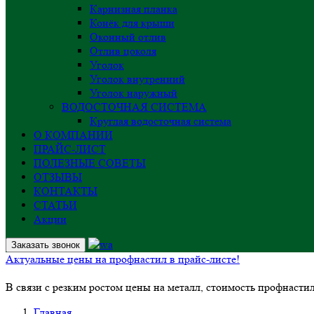
Карнизная планка
Конёк для крыши
Оконный отлив
Отлив цоколя
Уголок
Уголок внутренний
Уголок наружный
ВОДОСТОЧНАЯ СИСТЕМА
Круглая водосточная система
О КОМПАНИИ
ПРАЙС-ЛИСТ
ПОЛЕЗНЫЕ СОВЕТЫ
ОТЗЫВЫ
КОНТАКТЫ
СТАТЬИ
Акции
Заказать звонок
Актуальные цены на профнастил в прайс-листе!
В связи с резким ростом цены на металл, стоимость профнасти
Главная