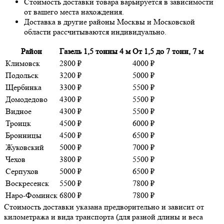
Стоимость доставки товара варьируется в зависимости
от вашего места нахождения.
Доставка в другие районы Москвы и Московской
области рассчитываются индивидуально.
Район
Газель 1,5 тонны 4 м
От 1,5 до 7 тонн, 7 м
Климовск
2800 ₽
4000 ₽
Подольск
3200 ₽
5000 ₽
Щербинка
3300 ₽
5500 ₽
Домодедово
4300 ₽
5500 ₽
Видное
4300 ₽
5500 ₽
Троицк
4500 ₽
6000 ₽
Бронницы
4500 ₽
6500 ₽
Жуковский
5000 ₽
7000 ₽
Чехов
3800 ₽
5500 ₽
Серпухов
5000 ₽
6500 ₽
Воскресенск
5500 ₽
7800 ₽
Наро-Фоминск
6800 ₽
7800 ₽
Стоимость доставки указана предворительно и зависит от
километража и вида транспорта (для разной длины и веса