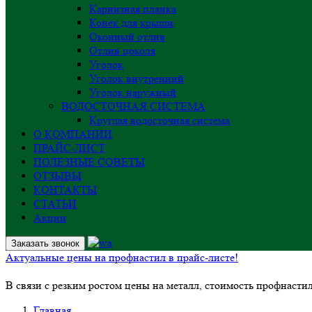
Карнизная планка
Конёк для крыши
Оконный отлив
Отлив цоколя
Уголок
Уголок внутренний
Уголок наружный
ВОДОСТОЧНАЯ СИСТЕМА
Круглая водосточная система
О КОМПАНИИ
ПРАЙС-ЛИСТ
ПОЛЕЗНЫЕ СОВЕТЫ
ОТЗЫВЫ
КОНТАКТЫ
СТАТЬИ
Акции
Заказать звонок
Актуальные цены на профнастил в прайс-листе!
В связи с резким ростом цены на металл, стоимость профнасти
Главная