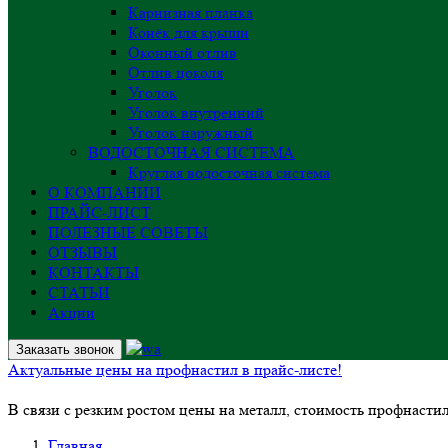
Карнизная планка
Конёк для крыши
Оконный отлив
Отлив цоколя
Уголок
Уголок внутренний
Уголок наружный
ВОДОСТОЧНАЯ СИСТЕМА
Круглая водосточная система
О КОМПАНИИ
ПРАЙС-ЛИСТ
ПОЛЕЗНЫЕ СОВЕТЫ
ОТЗЫВЫ
КОНТАКТЫ
СТАТЬИ
Акции
Заказать звонок
Актуальные цены на профнастил в прайс-листе!
В связи с резким ростом цены на металл, стоимость профнасти
Главная