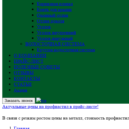
Карнизная планка
Конёк для крыши
Оконный отлив
Отлив цоколя
Уголок
Уголок внутренний
Уголок наружный
ВОДОСТОЧНАЯ СИСТЕМА
Круглая водосточная система
О КОМПАНИИ
ПРАЙС-ЛИСТ
ПОЛЕЗНЫЕ СОВЕТЫ
ОТЗЫВЫ
КОНТАКТЫ
СТАТЬИ
Акции
Заказать звонок
Актуальные цены на профнастил в прайс-листе!
В связи с резким ростом цены на металл, стоимость профнасти
Главная