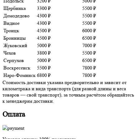
Подольск
3200 ₽
5000 ₽
Щербинка
3300 ₽
5500 ₽
Домодедово
4300 ₽
5500 ₽
Видное
4300 ₽
5500 ₽
Троицк
4500 ₽
6000 ₽
Бронницы
4500 ₽
6500 ₽
Жуковский
5000 ₽
7000 ₽
Чехов
3800 ₽
5500 ₽
Серпухов
5000 ₽
6500 ₽
Воскресенск
5500 ₽
7800 ₽
Наро-Фоминск
6800 ₽
7800 ₽
Стоимость доставки указана предворительно и зависит от
километража и вида транспорта (для разной длины и веса
товаров — свой транспорт), за точным расчётом обращайтесь
к менеджерам доставки.
Оплата