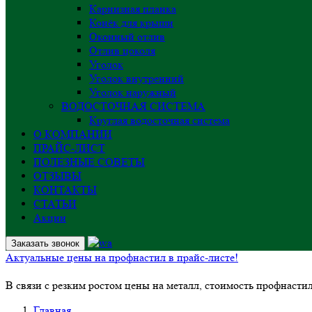
Карнизная планка
Конёк для крыши
Оконный отлив
Отлив цоколя
Уголок
Уголок внутренний
Уголок наружный
ВОДОСТОЧНАЯ СИСТЕМА
Круглая водосточная система
О КОМПАНИИ
ПРАЙС-ЛИСТ
ПОЛЕЗНЫЕ СОВЕТЫ
ОТЗЫВЫ
КОНТАКТЫ
СТАТЬИ
Акции
Заказать звонок
Актуальные цены на профнастил в прайс-листе!
В связи с резким ростом цены на металл, стоимость профнасти
Главная